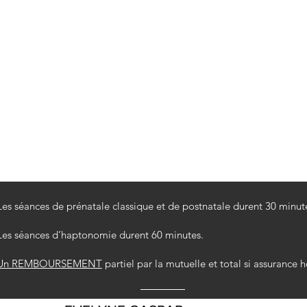
Les séances de prénatale classique et de postnatale durent 30 minut
Les séances d’haptonomie durent 60 minutes.
Un REMBOURSEMENT
partiel par la mutuelle et total si assurance h