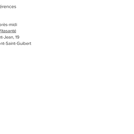
férences
près-midi
Vitasanté
t-Jean, 19
nt-Saint-Guibert